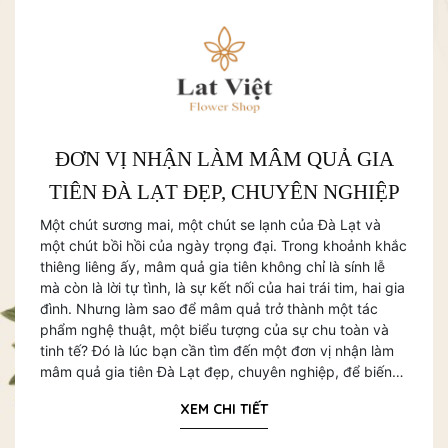
CUNG CẤP THIẾT KẾ HOA CƯỚI TIỆC,
DỊCH VỤ THI CÔNG THIẾT KẾ TRANG
LAT VIET FLOWER - DỊCH VỤ MÂM
SHOP ĐẶT HOA VIẾNG ĐẸP, TRANG
SHOP HOA TƯƠI ĐẸP ĐÀ LẠT - HOA
GỢI Ý ĐỊA ĐIỂM MUA HOA LAN HỒ
ĐƠN VỊ NHẬN LÀM MÂM QUẢ GIA
CUNG CẤP HOA KÍNH VIẾNG GIAO
CÁC MẪU HOA TƯƠI CHÚC MỪNG
SHOP GIAO HOA TƯƠI ĐẸP TẠI ĐÀ
GIAO HOA QUẢ TRÁI CÂY NHANH
DỊCH VỤ GIAO HOA TƯƠI NHANH
SHOP HOA CƯỚI TIỆC, SHOP HOA
CUNG CẤP GIỎ HOA, LẴNG HOA
TIÊN ĐÀ LẠT ĐẸP, CHUYÊN NGHIỆP
TẬN NƠI ĐÀ LẠT – TƯƠI NGON, GIÁ
CHÚC MỪNG KHAI TRƯƠNG - GIAO
CHÓNG TRONG VÒNG 30 - 60 PHÚT
TRÍ HOA SỰ KIỆN TẠI ĐÀ LẠT CỦA
NHÃ VÀ GIAO NHANH TẠI ĐÀ LẠT
LẠT – NƠI GỬI GẮM YÊU THƯƠNG
CƯỚI NGOẠI CẢNH ĐẸP TẠI TP ĐÀ
TRAP CƯỚI TRỌN GÓI TẠI ĐÀ LẠT
TƯƠI CHÚC MỪNG ĐẸP, SANG
SINH NHẬT Ý NGHĨA NHẤT
HOA CƯỚI NGOẠI CẢNH
ĐIỆP ĐẸP TẠI ĐÀ LẠT
HÀNG TẬN NƠI
QUA NHỮNG ĐÓA HOA
LAT VIỆT FLOWER
TỐT MỖI NGÀY
HOA TẬN NƠI
LẠT
Một chút sương mai, một chút se lạnh của Đà Lạt và
một chút bồi hồi của ngày trọng đại. Trong khoảnh khắc
thiêng liêng ấy, mâm quả gia tiên không chỉ là sính lễ
mà còn là lời tự tình, là sự kết nối của hai trái tim, hai gia
đình. Nhưng làm sao để mâm quả trở thành một tác
phẩm nghệ thuật, một biểu tượng của sự chu toàn và
XEM CHI TIẾT
XEM CHI TIẾT
XEM CHI TIẾT
tinh tế? Đó là lúc bạn cần tìm đến một đơn vị nhận làm
XEM CHI TIẾT
XEM CHI TIẾT
mâm quả gia tiên Đà Lạt đẹp, chuyên nghiệp, để biến
XEM CHI TIẾT
những ước mơ về một đám cưới hoàn hảo thành hiện
XEM CHI TIẾT
XEM CHI TIẾT
XEM CHI TIẾT
XEM CHI TIẾT
XEM CHI TIẾT
XEM CHI TIẾT
thực.
XEM CHI TIẾT
XEM CHI TIẾT