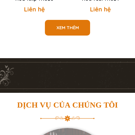
Liên hệ
Liên hệ
XEM THÊM
DỊCH VỤ CỦA CHÚNG TÔI