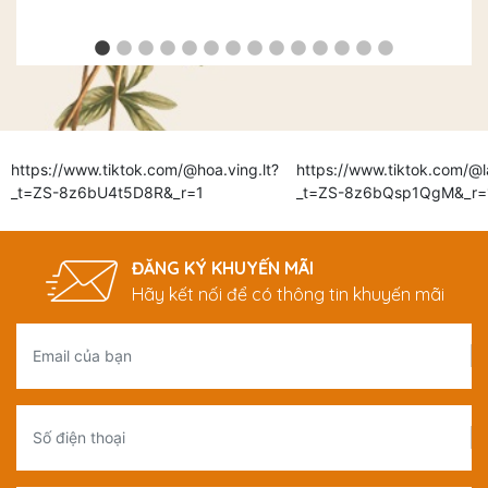
https://www.tiktok.com/@hoa.ving.lt?
https://www.tiktok.com/@l
_t=ZS-8z6bU4t5D8R&_r=1
_t=ZS-8z6bQsp1QgM&_r=
ĐĂNG KÝ KHUYẾN MÃI
Hãy kết nối để có thông tin khuyến mãi