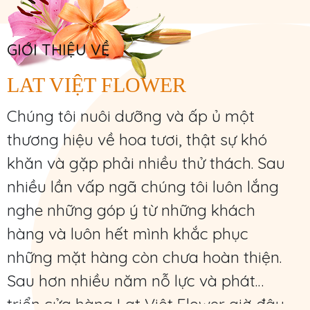
GIỚI THIỆU VỀ
LAT VIỆT FLOWER
Chúng tôi nuôi dưỡng và ấp ủ một
thương hiệu về hoa tươi, thật sự khó
khăn và gặp phải nhiều thử thách. Sau
nhiều lần vấp ngã chúng tôi luôn lắng
nghe những góp ý từ những khách
hàng và luôn hết mình khắc phục
những mặt hàng còn chưa hoàn thiện.
Sau hơn nhiều năm nỗ lực và phát
triển cửa hàng Lat Việt Flower giờ đây