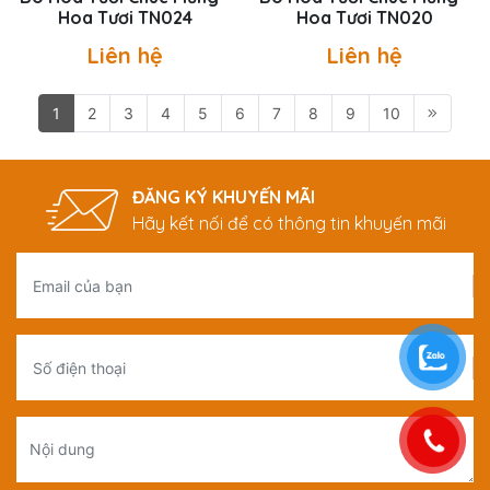
Hoa Tươi TN024
Hoa Tươi TN020
Liên hệ
Liên hệ
1
2
3
4
5
6
7
8
9
10
ĐĂNG KÝ KHUYẾN MÃI
Hãy kết nối để có thông tin khuyến mãi