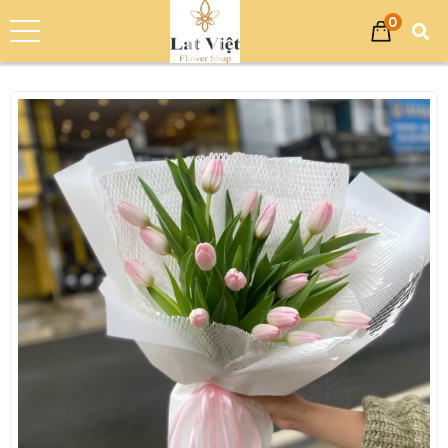
0
Trang chủ
Sản phẩm
Bó Hoa
Bó Hoa Sinh Nhật
Bó Hoa Tươi Chúc Mừng - Hoa Tulip TN020