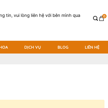
g tin, vui lòng liên hệ với bên mình qua
0
 HOA
DỊCH VỤ
BLOG
LIÊN HỆ