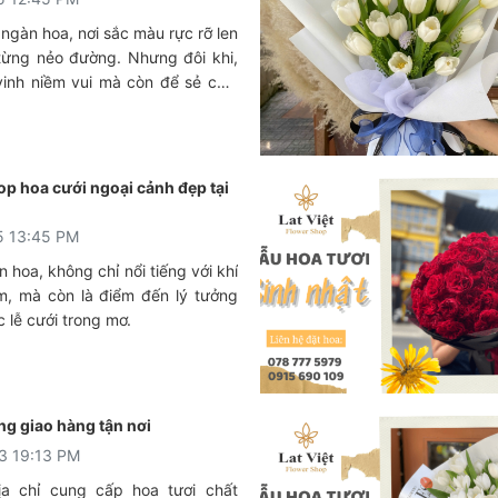
ngàn hoa, nơi sắc màu rực rỡ len
 từng nẻo đường. Nhưng đôi khi,
vinh niềm vui mà còn để sẻ chia
ng thành kính và sự tiếc thương.
ắc trang trọng và đầy xúc động
 trang nhã, ý nghĩa sẽ thay bạn
c điều đó, Lat Việt Flower ra đời,
op hoa cưới ngoại cảnh đẹp tại
 cậy cho những ai đang tìm kiếm
, trang nhã và giao nhanh tại Đà
5 13:45 PM
 hoa, không chỉ nổi tiếng với khí
, mà còn là điểm đến lý tưởng
 lễ cưới trong mơ.
ng giao hàng tận nơi
3 19:13 PM
a chỉ cung cấp hoa tươi chất