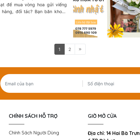
 Lạt để mua vòng hoa gửi viếng
h hàng, đối tác? Bạn băn khoăn
a kính viếng như thế nào để phù
ng người nhận và văn hóa vùng
g chúng tôi tìm hiểu về dịch vụ
tiếng uy tín trong bài viết dưới
1
2
CHÍNH SÁCH HỖ TRỢ
GIỜ MỞ CỬA
Chính Sách Người Dùng
Địa chỉ: 14 Hai Bà Tr