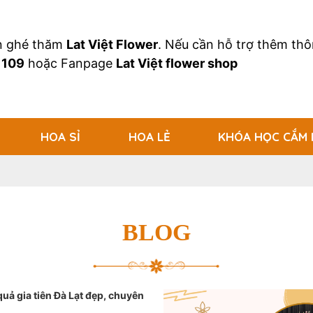
an ghé thăm
Lat Việt Flower
. Nếu cần hỗ trợ thêm thôn
 109
hoặc Fanpage
Lat Việt flower shop
HOA SỈ
HOA LẺ
KHÓA HỌC CẮM
BLOG
uả gia tiên Đà Lạt đẹp, chuyên