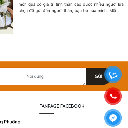
món quà có giá trị tinh thần cao được nhiều người lựa
chọn để gửi đến người thân, bạn bè của mình. Mỗi loài
hoa sẽ mang những ý nghĩa hay thông điệp riêng để có
thể thay lời người tặng đến người mình yêu thương.
FANPAGE FACEBOOK
ưng Phường