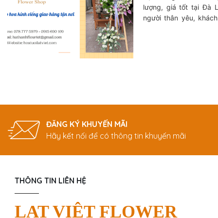
lượng, giá tốt tại Đà
người thân yêu, khác
không biết nên chọn ho
hợp với từng đối tượ
miền? Vậy thì hãy cùn
hoa tang lễ Đà Lạt nổi 
đây nhé!
ĐĂNG KÝ KHUYẾN MÃI
Hãy kết nối để có thông tin khuyến mãi
THÔNG TIN LIÊN HỆ
LAT VIỆT FLOWER