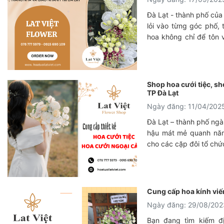
Đà Lạt - thành phố của 
lỏi vào từng góc phố,
hoa không chỉ để tôn 
nỗi buồn, để gửi gắm lò
Trong những khoảnh kh
ấy, một vòng hoa viếng
nói lên tất cả. Hiểu đượ
Shop hoa cưới tiệc, sh
trở thành điểm đến tin
TP Đà Lạt
shop đặt hoa viếng đẹp
Ngày đăng: 11/04/202
Lạt.
Đà Lạt – thành phố ngàn
hậu mát mẻ quanh năm
cho các cặp đôi tổ chức
Cung cấp hoa kính viế
Ngày đăng: 29/08/202
Bạn đang tìm kiếm đị