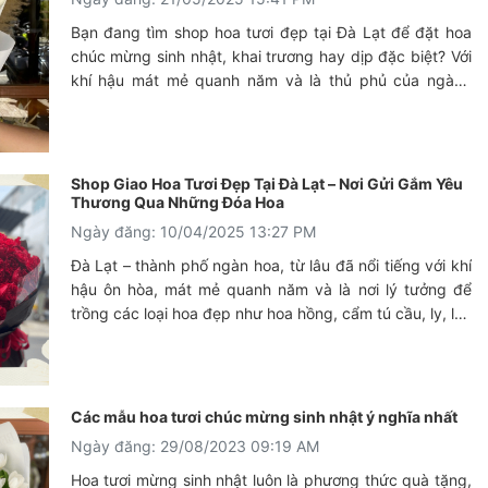
Bạn đang tìm shop hoa tươi đẹp tại Đà Lạt để đặt hoa
chúc mừng sinh nhật, khai trương hay dịp đặc biệt? Với
khí hậu mát mẻ quanh năm và là thủ phủ của ngành
trồng hoa tại Việt Nam, Đà Lạt là nơi lý tưởng để bạn lựa
chọn những bó hoa tươi, sang trọng và ý nghĩa nhất.
Cùng khám phá những điều đặc biệt khi đặt hoa tại
shop hoa tươi chúc mừng Đà Lạt ngay sau đây.
Shop Giao Hoa Tươi Đẹp Tại Đà Lạt – Nơi Gửi Gắm Yêu
Thương Qua Những Đóa Hoa
Ngày đăng: 10/04/2025 13:27 PM
Đà Lạt – thành phố ngàn hoa, từ lâu đã nổi tiếng với khí
hậu ôn hòa, mát mẻ quanh năm và là nơi lý tưởng để
trồng các loại hoa đẹp như hoa hồng, cẩm tú cầu, ly, lan
hồ điệp, cát tường,...
Các mẫu hoa tươi chúc mừng sinh nhật ý nghĩa nhất
Ngày đăng: 29/08/2023 09:19 AM
Hoa tươi mừng sinh nhật luôn là phương thức quà tặng,