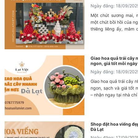
Ngày đăng: 18/09/202
Một chút sương mai, 
một chút bồi hồi của n
thiêng liêng ấy, mâm q
mà còn là lời tự tình, là
đình. Nhưng làm sao 
phẩm nghệ thuật, một
tinh tế? Đó là lúc bạn
Giao hoa quả trái cây 
mâm quả gia tiên Đà L
ngon, giá tốt mỗi ngày
những ước mơ về một 
Ngày đăng: 18/09/202
thực.
Giao hoa quả trái cây n
ngon, sạch và giá tốt m
– nhận ngay tại nhà chỉ
Shop đặt hoa viếng đẹp
Đà Lạt
Ngày đăng: 17/09/202