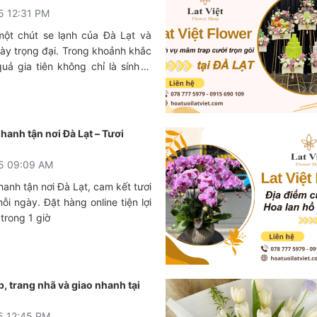
5 12:31 PM
một chút se lạnh của Đà Lạt và
gày trọng đại. Trong khoảnh khắc
uả gia tiên không chỉ là sính lễ
 sự kết nối của hai trái tim, hai gia
để mâm quả trở thành một tác
 biểu tượng của sự chu toàn và
 cần tìm đến một đơn vị nhận làm
nhanh tận nơi Đà Lạt – Tươi
ạt đẹp, chuyên nghiệp, để biến
đám cưới hoàn hảo thành hiện
5 09:09 AM
hanh tận nơi Đà Lạt, cam kết tươi
ỗi ngày. Đặt hàng online tiện lợi
 trong 1 giờ
, trang nhã và giao nhanh tại
5 12:45 PM