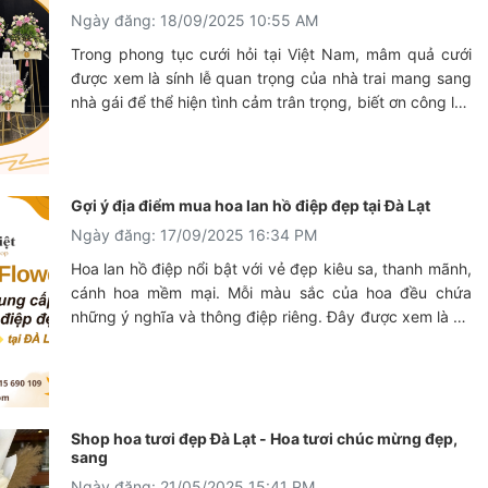
Ngày đăng: 18/09/2025 10:55 AM
Trong phong tục cưới hỏi tại Việt Nam, mâm quả cưới
được xem là sính lễ quan trọng của nhà trai mang sang
nhà gái để thể hiện tình cảm trân trọng, biết ơn công lao
dưỡng dục của đấng sinh thành. Việc lựa chọn mâm
quả cưới chất lượng, chuyên nghiệp đang là vấn đề của
nhiều cô dâu, chú rể và gia đình. Sau đây hãy cùng Lat
Việt Flower trải nghiệm dịch vụ mâm trap cưới hàng đầu
Gợi ý địa điểm mua hoa lan hồ điệp đẹp tại Đà Lạt
tại Đà Lạt !
Ngày đăng: 17/09/2025 16:34 PM
Hoa lan hồ điệp nổi bật với vẻ đẹp kiêu sa, thanh mãnh,
cánh hoa mềm mại. Mỗi màu sắc của hoa đều chứa
những ý nghĩa và thông điệp riêng. Đây được xem là nữ
hoàng của những loại hoa phong lan. Vậy chúng có
nguồn gốc từ đâu và có những loại nào, cùng Lat Viet
Flower tìm hiểu ngay nhé!
Shop hoa tươi đẹp Đà Lạt - Hoa tươi chúc mừng đẹp,
sang
Ngày đăng: 21/05/2025 15:41 PM