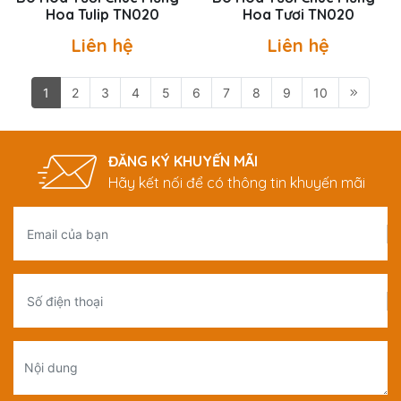
Hoa Tulip TN020
Hoa Tươi TN020
Liên hệ
Liên hệ
1
2
3
4
5
6
7
8
9
10
ĐĂNG KÝ KHUYẾN MÃI
Hãy kết nối để có thông tin khuyến mãi