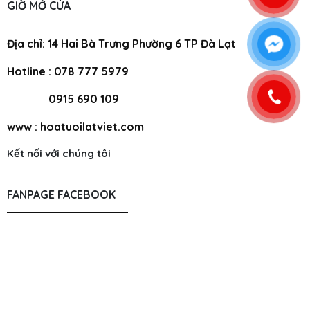
GIỜ MỞ CỬA
Địa chỉ: 14 Hai Bà Trưng Phường 6 TP Đà Lạt
Hotline : 078 777 5979
0915 690 109
www : hoatuoilatviet.com
Kết nối với chúng tôi
FANPAGE FACEBOOK
Copyright LAT VIỆT FLOWER .
|
|
|
Đang online: 8
Hôm nay: 551
Tháng: 6907
Tổng truy cập: