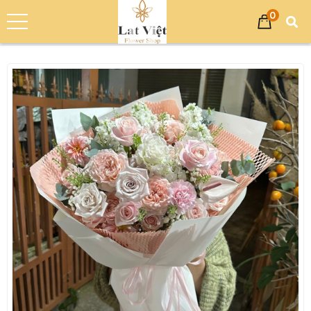
0
Trang chủ
Sản phẩm
Bó Hoa
Bó Hoa Sinh Nhật
Bó Hoa Tươi Chúc Mừng - Hoa Tươi TN024