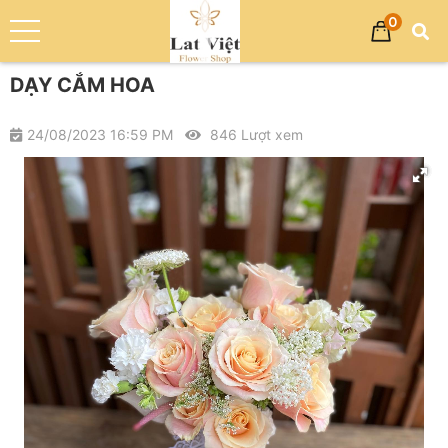
0
Trang chủ
Dịch vụ
DẠY CẮM HOA
DẠY CẮM HOA
24/08/2023 16:59 PM
846 Lượt xem