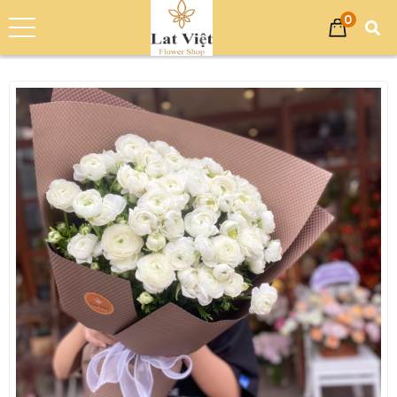
0
Trang chủ
Sản phẩm
Bó Hoa
Bó Hoa Sinh Nhật
Bó Hoa Tươi Chúc Mừng Sinh Nhật - LV-0101