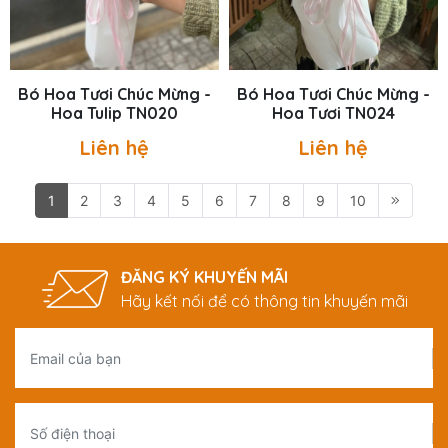
Bó Hoa Tươi Chúc Mừng -
Bó Hoa Tươi Chúc Mừng -
Hoa Tulip TN020
Hoa Tươi TN024
Liên hệ
Liên hệ
1
2
3
4
5
6
7
8
9
10
ĐĂNG KÝ KHUYẾN MÃI
Hãy kết nối để có thông tin khuyến mãi