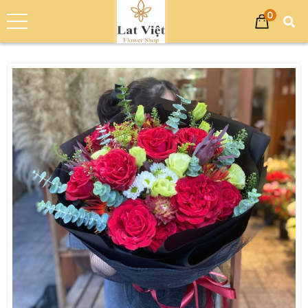
0
Trang chủ
Sản phẩm
Bó Hoa
Bó Hoa Sinh Nhật
Bó Hoa Tươi Chúc Mừng Sinh Nhật - FL8094