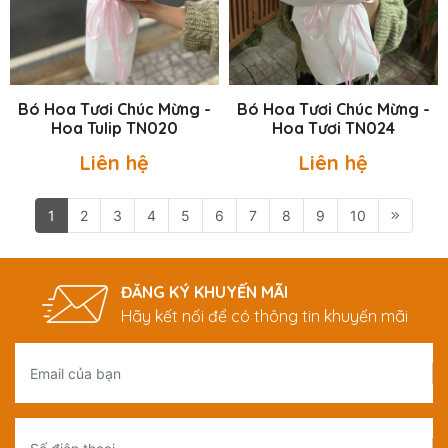
Bó Hoa Tươi Chúc Mừng -
Bó Hoa Tươi Chúc Mừng -
Hoa Tulip TN020
Hoa Tươi TN024
Liên hệ
Liên hệ
1
2
3
4
5
6
7
8
9
10
ĐĂNG KÝ KHUYẾN MÃI
Hãy kết nối để có thông tin khuyến mãi