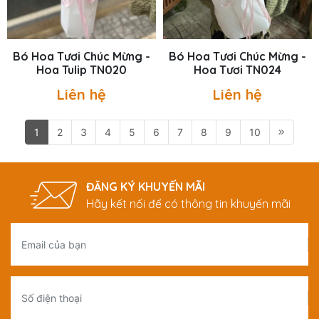
Bó Hoa Tươi Chúc Mừng -
Bó Hoa Tươi Chúc Mừng -
Hoa Tulip TN020
Hoa Tươi TN024
Liên hệ
Liên hệ
1
2
3
4
5
6
7
8
9
10
ĐĂNG KÝ KHUYẾN MÃI
Hãy kết nối để có thông tin khuyến mãi