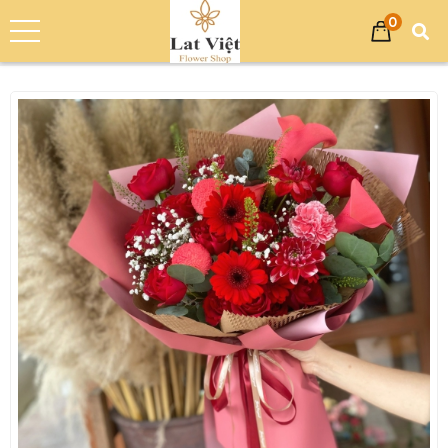
0
Trang chủ
Sản phẩm
Bó Hoa
Bó Hoa Sinh Nhật
Bó Hoa Tươi Chúc Mừng Sinh Nhật - FL5G5