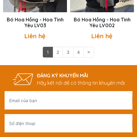
Bó Hoa Hồng - Hoa Tình
Bó Hoa Hồng - Hoa Tình
Yêu LV03
Yêu LV002
Liên hệ
Liên hệ
1
2
3
4
ĐĂNG KÝ KHUYẾN MÃI
Hãy kết nối để có thông tin khuyến mãi