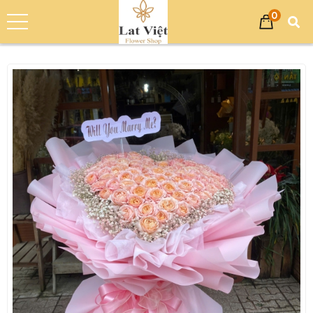
0
Trang chủ
Sản phẩm
Hoa Tình Yêu
Bó Hoa Tươi Chúc Mừng - Hoa Tình Yêu TN028