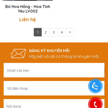
Bó Hoa Hồng - Hoa Tình
Bó Hoa Hồng - Hoa Tình
Yêu LV002
Yêu LV-0012
Liên hệ
Liên hệ
1
2
3
4
ĐĂNG KÝ KHUYẾN MÃI
Hãy kết nối để có thông tin khuyến mãi