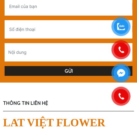
Yêu LV002
Yêu LV-0012
Liên hệ
Liên hệ
1
2
3
4
ĐĂNG KÝ KHUYẾN MÃI
Hãy kết nối để có thông tin khuyến mãi