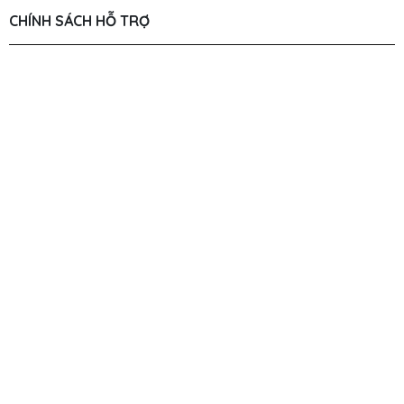
THÔNG TIN LIÊN HỆ
LAT VIỆT FLOWER
CHÍNH SÁCH HỖ TRỢ
Chính Sách Người Dùng
Chính Sách Giao Hàng
Chính Sách Mua Hàng
Hỗ Trợ Tư Vấn