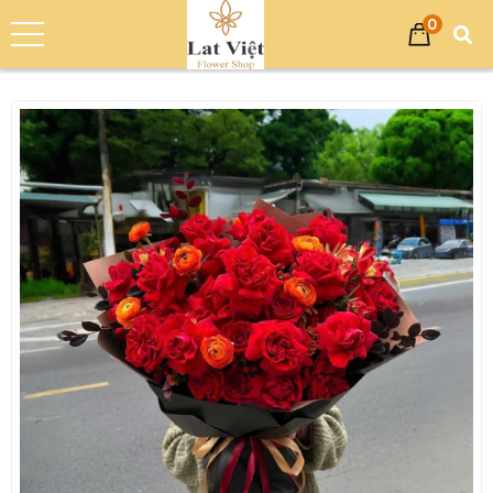
0
Trang chủ
Sản phẩm
Hoa Tình Yêu
Bó Hoa Tình Yêu - Hoa Tươi Đẹp LV05