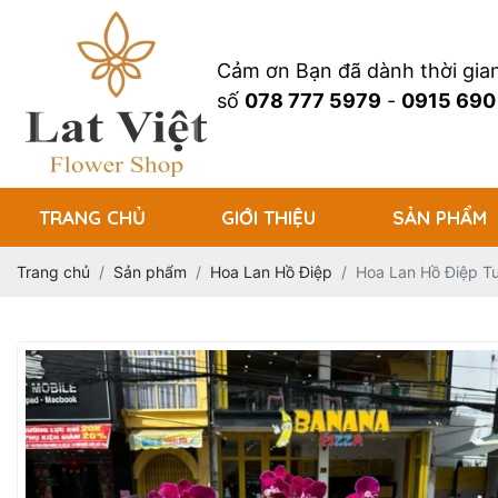
Cảm ơn Bạn đã dành thời gi
số
078 777 5979
-
0915 690
TRANG CHỦ
GIỚI THIỆU
SẢN PHẨM
Trang chủ
Sản phẩm
Hoa Lan Hồ Điệp
Hoa Lan Hồ Điệp T