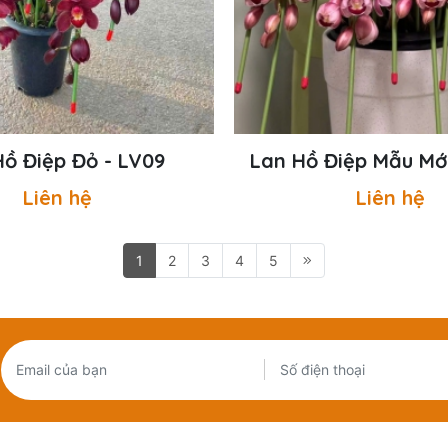
Hồ Điệp Đỏ - LV09
Lan Hồ Điệp Mẫu Mới
Liên hệ
Liên hệ
1
2
3
4
5