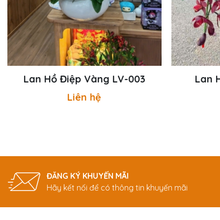
Lan Hồ Điệp Vàng LV-003
Lan 
Liên hệ
ĐĂNG KÝ KHUYẾN MÃI
Hãy kết nối để có thông tin khuyến mãi