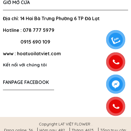
GIỜ MỞ CỬA
Địa chỉ: 14 Hai Bà Trưng Phường 6 TP Đà Lạt
Hotline : 078 777 5979
0915 690 109
www : hoatuoilatviet.com
Kết nối với chúng tôi
FANPAGE FACEBOOK
Copyright LAT VIỆT FLOWER .
|
|
|
Đang online: 36
Hôm nay: 482
Tháng: 4623
Tổng truy cập: