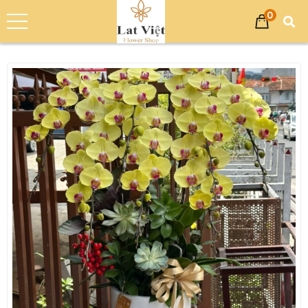
0
Trang chủ
Sản phẩm
Hoa Lan Hồ Điệp
Lan Hồ Điệp Vàng Phối Sen Đá LV-001