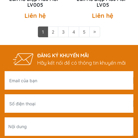
LV005
LV05
Liên hệ
Liên hệ
1
2
3
4
5
ĐĂNG KÝ KHUYẾN MÃI
Hãy kết nối để có thông tin khuyến mãi