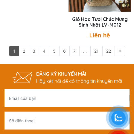
Giỏ Hoa Tươi Chúc Mừng
Giỏ Hoa Tươi Chúc Mừng
Sinh Nhật LV-FF012
Sinh Nhật LV-M012
Liên hệ
Liên hệ
1
2
3
4
5
6
7
...
21
22
ĐĂNG KÝ KHUYẾN MÃI
Hãy kết nối để có thông tin khuyến mãi