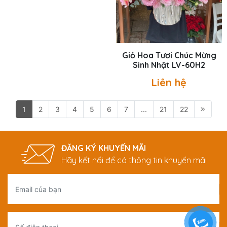
Giỏ Hoa Tươi Chúc Mừng
Giỏ Hoa Tươi Chúc Mừng
Sinh Nhật LV-M012
Sinh Nhật LV-60H2
Liên hệ
Liên hệ
1
2
3
4
5
6
7
...
21
22
ĐĂNG KÝ KHUYẾN MÃI
Hãy kết nối để có thông tin khuyến mãi