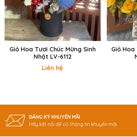
Giỏ Hoa Tươi Chúc Mừng Sinh
Giỏ Hoa 
Nhật LV-6112
Liên hệ
ĐĂNG KÝ KHUYẾN MÃI
Hãy kết nối để có thông tin khuyến mãi