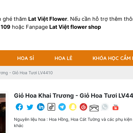
an ghé thăm
Lat Việt Flower
. Nếu cần hỗ trợ thêm thôn
 109
hoặc Fanpage
Lat Việt flower shop
HOA SỈ
HOA LẺ
KHÓA HỌC CẮM
ương - Giỏ Hoa Tươi LV4410
Giỏ Hoa Khai Trương - Giỏ Hoa Tươi LV4
Nguyên liệu hoa : Hoa Hồng, Hoa Cát Tường và các phụ kiện h
khác