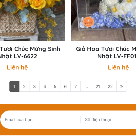
Tươi Chúc Mừng Sinh
Giỏ Hoa Tươi Chúc 
Nhật LV-6622
Nhật LV-FF0
Liên hệ
Liên hệ
1
2
3
4
5
6
7
...
21
22