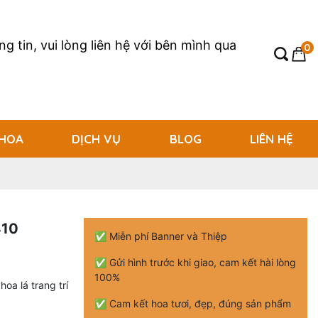
g tin, vui lòng liên hệ với bên mình qua
0
 HOA
DỊCH VỤ
BLOG
LIÊN HỆ
410
✅ Miễn phí Banner và Thiệp
✅ Gửi hình trước khi giao, cam kết hài lòng
100%
oa lá trang trí
✅ Cam kết hoa tươi, đẹp, đúng sản phẩm