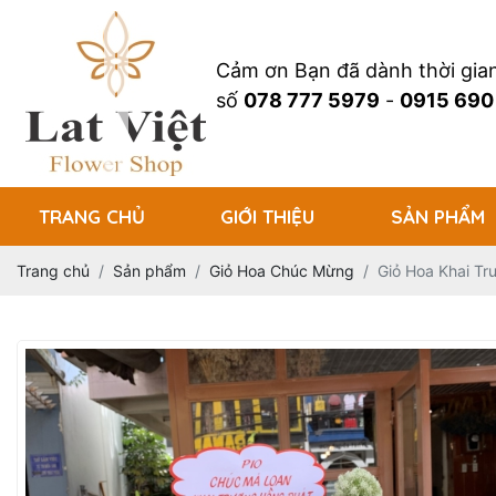
Cảm ơn Bạn đã dành thời gi
số
078 777 5979
-
0915 690
TRANG CHỦ
GIỚI THIỆU
SẢN PHẨM
Trang chủ
Sản phẩm
Giỏ Hoa Chúc Mừng
Giỏ Hoa Khai Tr