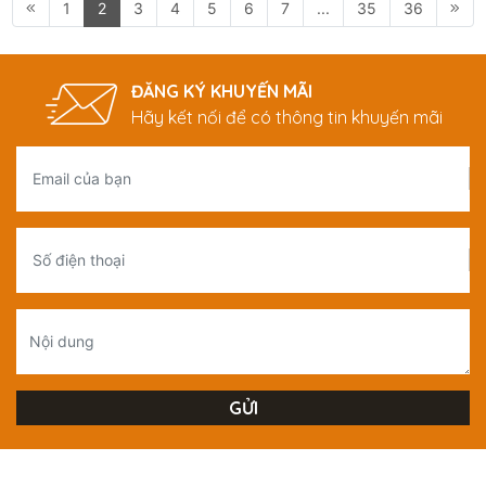
1
2
3
4
5
6
7
...
35
36
ĐĂNG KÝ KHUYẾN MÃI
Hãy kết nối để có thông tin khuyến mãi