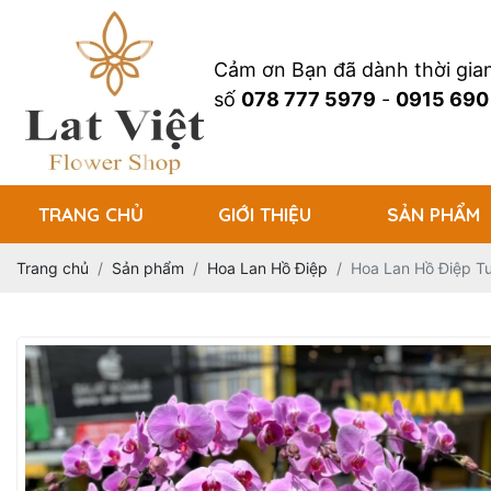
Cảm ơn Bạn đã dành thời gi
số
078 777 5979
-
0915 690
TRANG CHỦ
GIỚI THIỆU
SẢN PHẨM
Trang chủ
Sản phẩm
Hoa Lan Hồ Điệp
Hoa Lan Hồ Điệp T