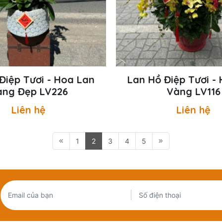
Điệp Tươi - Hoa Lan
Lan Hồ Điệp Tươi -
àng Đẹp LV226
Vàng LV116
Liên hệ
Liên hệ
1
2
3
4
5