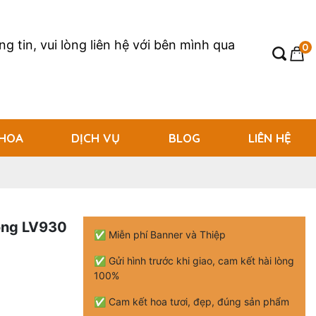
g tin, vui lòng liên hệ với bên mình qua
0
 HOA
DỊCH VỤ
BLOG
LIÊN HỆ
ọng LV930
✅ Miễn phí Banner và Thiệp
✅ Gửi hình trước khi giao, cam kết hài lòng
100%
✅ Cam kết hoa tươi, đẹp, đúng sản phẩm