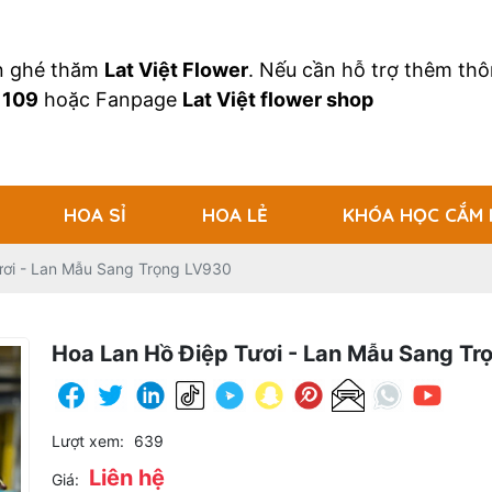
an ghé thăm
Lat Việt Flower
. Nếu cần hỗ trợ thêm thôn
 109
hoặc Fanpage
Lat Việt flower shop
HOA SỈ
HOA LẺ
KHÓA HỌC CẮM
ươi - Lan Mẫu Sang Trọng LV930
Hoa Lan Hồ Điệp Tươi - Lan Mẫu Sang Tr
Lượt xem:
639
Liên hệ
Giá: