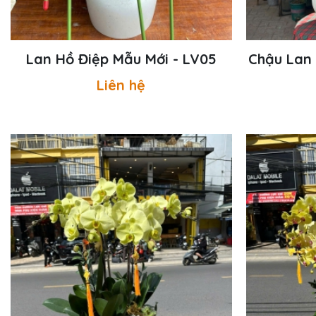
Lan Hồ Điệp Mẫu Mới - LV05
Chậu Lan 
Liên hệ