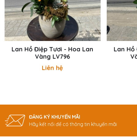
Lan Hồ Điệp Tươi - Hoa Lan
Lan Hồ 
Vàng LV796
V
Liên hệ
ĐĂNG KÝ KHUYẾN MÃI
Hãy kết nối để có thông tin khuyến mãi