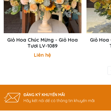
Giỏ Hoa Chúc Mừng - Giỏ Hoa
Giỏ Hoa 
Tươi LV-1089
Liên hệ
ĐĂNG KÝ KHUYẾN MÃI
Hãy kết nối để có thông tin khuyến mãi