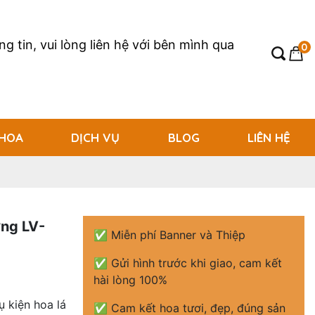
g tin, vui lòng liên hệ với bên mình qua
0
 HOA
DỊCH VỤ
BLOG
LIÊN HỆ
ơng LV-
✅ Miễn phí Banner và Thiệp
✅ Gửi hình trước khi giao, cam kết
hài lòng 100%
 kiện hoa lá
✅ Cam kết hoa tươi, đẹp, đúng sản