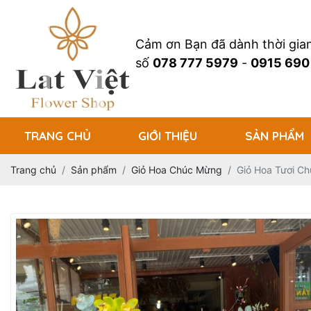
Cảm ơn Bạn đã dành thời gi
số
078 777 5979
-
0915 690
TRANG CHỦ
GIỚI THIỆU
SẢN PHẨM
Trang chủ
Sản phẩm
Giỏ Hoa Chúc Mừng
Giỏ Hoa Tươi C