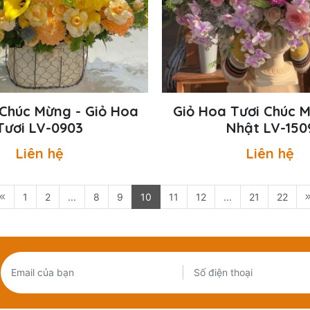
Chúc Mừng - Giỏ Hoa
Giỏ Hoa Tươi Chúc 
Tươi LV-0903
Nhật LV-150
Liên hệ
Liên hệ
1
2
...
8
9
10
11
12
...
21
22