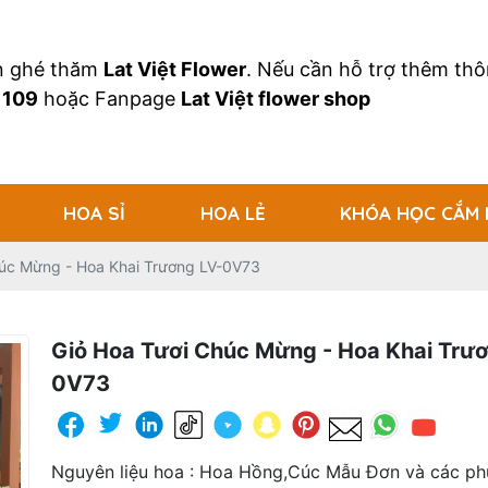
an ghé thăm
Lat Việt Flower
. Nếu cần hỗ trợ thêm thôn
 109
hoặc Fanpage
Lat Việt flower shop
HOA SỈ
HOA LẺ
KHÓA HỌC CẮM
húc Mừng - Hoa Khai Trương LV-0V73
Giỏ Hoa Tươi Chúc Mừng - Hoa Khai Trư
0V73
Nguyên liệu hoa : Hoa Hồng,Cúc Mẫu Đơn và các phụ