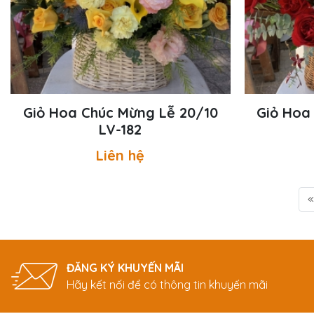
Giỏ Hoa Chúc Mừng Lễ 20/10
Giỏ Hoa
LV-182
Liên hệ
ĐĂNG KÝ KHUYẾN MÃI
Hãy kết nối để có thông tin khuyến mãi