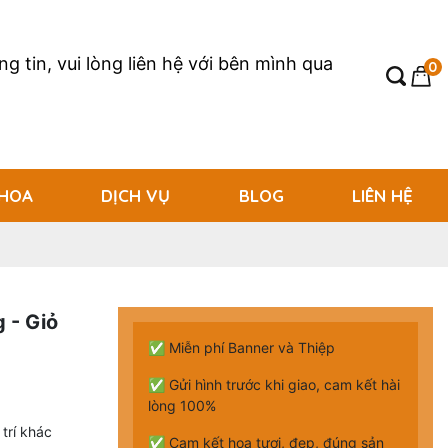
g tin, vui lòng liên hệ với bên mình qua
0
 HOA
DỊCH VỤ
BLOG
LIÊN HỆ
 - Giỏ
✅ Miễn phí Banner và Thiệp
✅ Gửi hình trước khi giao, cam kết hài
lòng 100%
trí khác
✅ Cam kết hoa tươi, đẹp, đúng sản