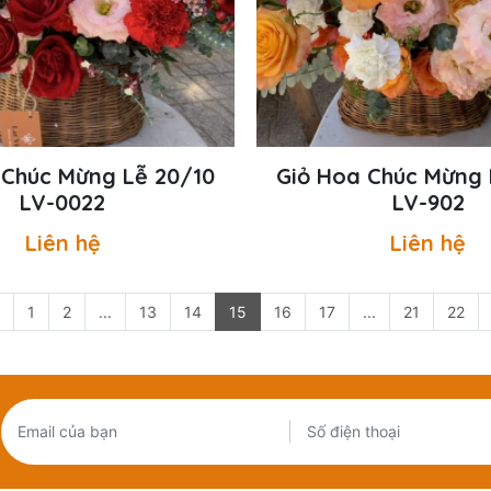
 Chúc Mừng Lễ 20/10
Giỏ Hoa Chúc Mừng 
LV-0022
LV-902
Liên hệ
Liên hệ
1
2
...
13
14
15
16
17
...
21
22