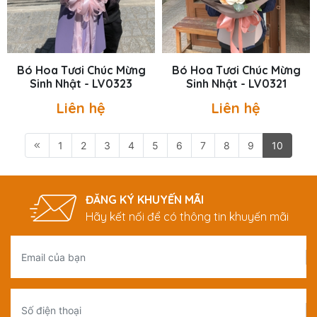
Bó Hoa Tươi Chúc Mừng
Bó Hoa Tươi Chúc Mừng
Sinh Nhật - LV0323
Sinh Nhật - LV0321
Liên hệ
Liên hệ
1
2
3
4
5
6
7
8
9
10
ĐĂNG KÝ KHUYẾN MÃI
Hãy kết nối để có thông tin khuyến mãi