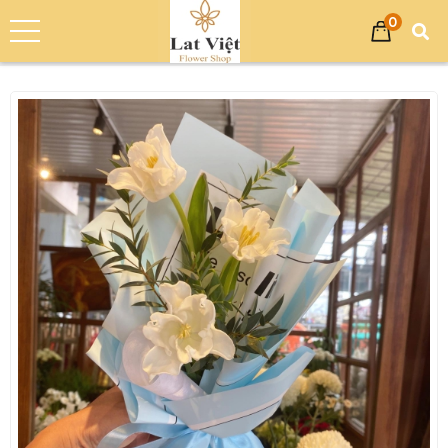
0
Trang chủ
Sản phẩm
Bó Hoa
Bó Hoa Chúc Mừng - Bó Hoa Tươi LV-0003